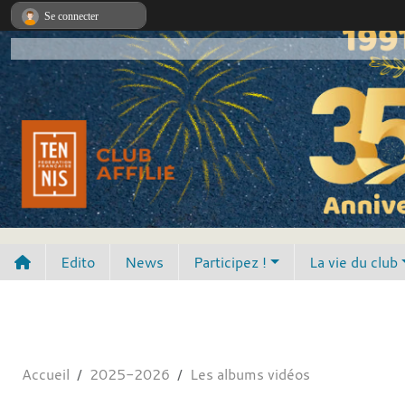
Panneau de gestion des cookies
Se connecter
Edito
News
Participez !
La vie du club
Accueil
2025-2026
Les albums vidéos