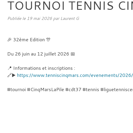
TOURNOI TENNIS CI
Publiée le
19 mai 2026
par
Laurent G
🎉 32ème Edition 🎊
Du 26 juin au 12 juillet 2026 📅
📍 Informations et inscriptions :
🔗▶️
https://www.tenniscinqmars.com/evenements/202
#tournoi #CinqMarsLaPile #cdt37 #tennis #liguetennisce