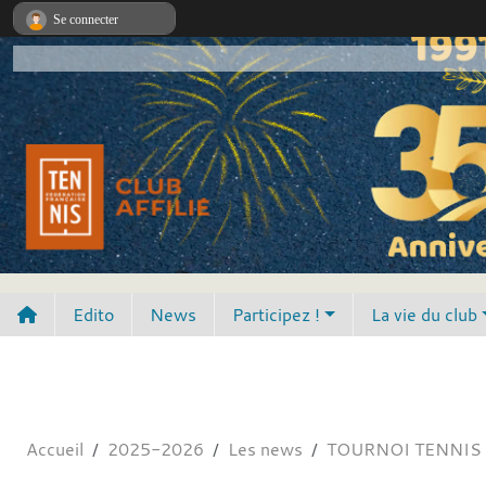
Panneau de gestion des cookies
Se connecter
Edito
News
Participez !
La vie du club
Accueil
2025-2026
Les news
TOURNOI TENNIS 