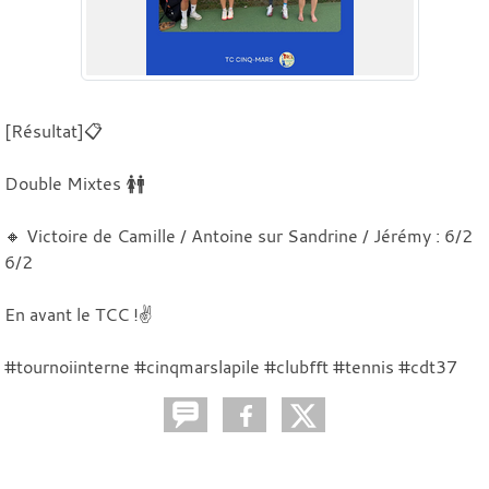
[Résultat]📋
Double Mixtes 🚺🚹
🔸 Victoire de Camille / Antoine sur Sandrine / Jérémy : 6/2
6/2
En avant le TCC !✌️
#tournoiinterne #cinqmarslapile #clubfft #tennis #cdt37