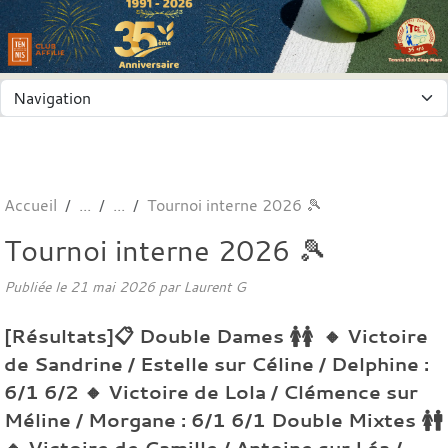
Panneau de gestion des cookies
Accueil
Tournoi interne 2026 🎾
Tournoi interne 2026 🎾
Publiée le
21 mai 2026
par
Laurent G
[Résultats]📋 Double Dames 🚺🚺 🔸 Victoire
de Sandrine / Estelle sur Céline / Delphine :
6/1 6/2 🔸 Victoire de Lola / Clémence sur
Méline / Morgane : 6/1 6/1 Double Mixtes 🚺🚹
🔸 Victoire de Camille / Antoine sur Léa /