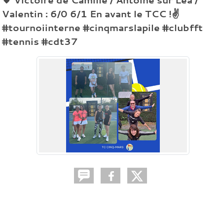
Valentin : 6/0 6/1 En avant le TCC !✌️
#tournoiinterne #cinqmarslapile #clubfft
#tennis #cdt37