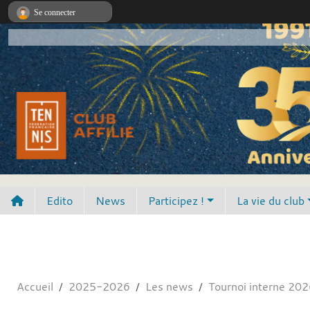
Panneau de gestion des cookies
Se connecter
Edito
News
Participez !
La vie du club
Accueil
2025-2026
Les news
Tournoi interne 202