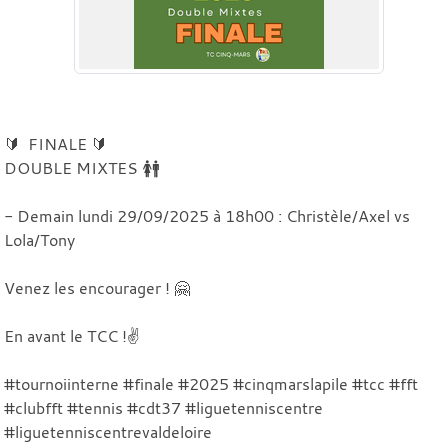
🔰 FINALE 🔰
DOUBLE MIXTES 🚺🚹
- Demain lundi 29/09/2025 à 18h00 : Christèle/Axel vs
Lola/Tony
Venez les encourager ! 🤗
En avant le TCC !✌️
#tournoiinterne #finale #2025 #cinqmarslapile #tcc #fft
#clubfft #tennis #cdt37 #liguetenniscentre
#liguetenniscentrevaldeloire