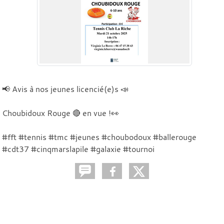
📢 Avis à nos jeunes licencié(e)s 📣
Choubidoux Rouge 🔴 en vue !👀
#fft #tennis #tmc #jeunes #choubodoux #ballerouge
#cdt37 #cinqmarslapile #galaxie #tournoi