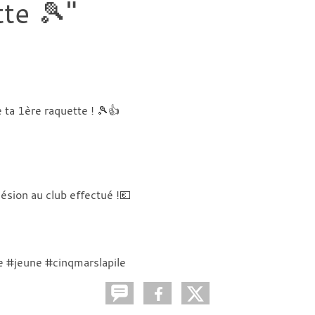
te 🎾"
 ta 1ère raquette ! 🎾👍
hésion au club effectué !💶
e #jeune #cinqmarslapile