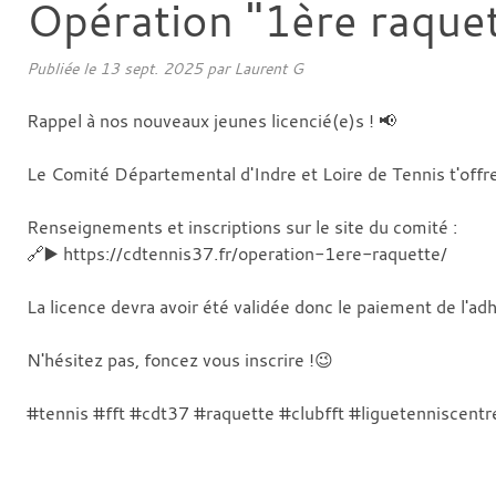
Opération "1ère raquet
Publiée le
13 sept. 2025
par
Laurent G
Rappel à nos nouveaux jeunes licencié(e)s ! 📢
Le Comité Départemental d'Indre et Loire de Tennis t'offre
Renseignements et inscriptions sur le site du comité :
🔗▶️ https://cdtennis37.fr/operation-1ere-raquette/
La licence devra avoir été validée donc le paiement de l'ad
N'hésitez pas, foncez vous inscrire !😉
#tennis #fft #cdt37 #raquette #clubfft #liguetenniscentr