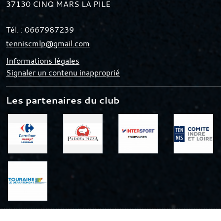
37130
CINQ MARS LA PILE
Tél. :
0667987239
tenniscmlp@gmail.com
Informations légales
Signaler un contenu inapproprié
Les partenaires du club