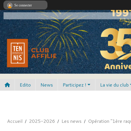
Panneau de gestion des cookies
Se connecter
Edito
News
Participez !
La vie du club
Accueil
2025-2026
Les news
Opération "1ère raq