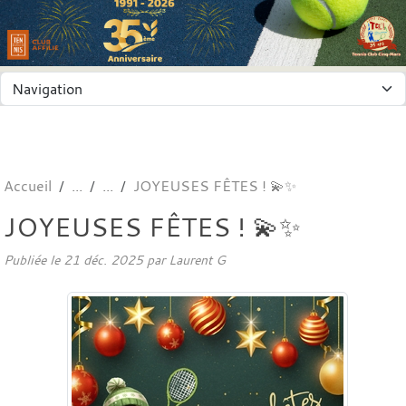
Panneau de gestion des cookies
Accueil
JOYEUSES FÊTES ! 💫✨
JOYEUSES FÊTES ! 💫✨
Publiée le
21 déc. 2025
par
Laurent G