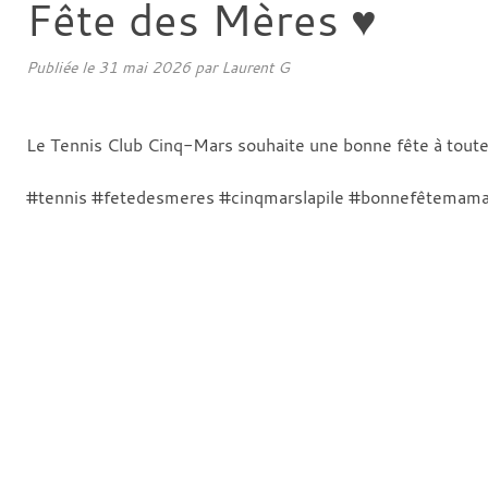
Fête des Mères ♥️
Publiée le
31 mai 2026
par
Laurent G
Le Tennis Club Cinq-Mars souhaite une bonne fête à tout
#tennis #fetedesmeres #cinqmarslapile #bonnefêtemam