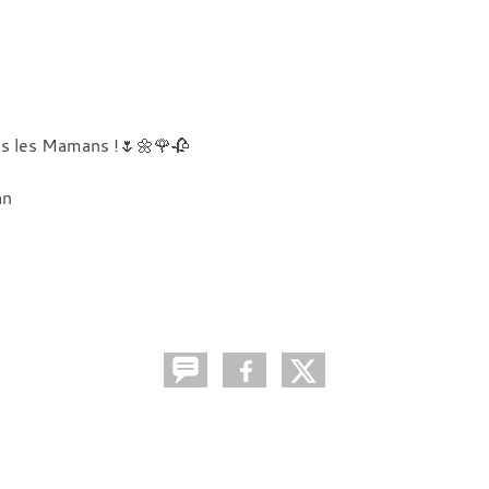
es les Mamans !🌷🌼🌹🥀
an