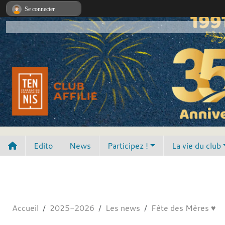
Panneau de gestion des cookies
Se connecter
Edito
News
Participez !
La vie du club
Accueil
2025-2026
Les news
Fête des Mères ♥️