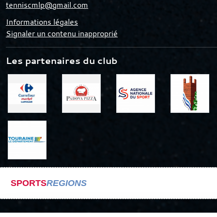
tenniscmlp@gmail.com
Informations légales
Signaler un contenu inapproprié
Les partenaires du club
SPORTS
REGIONS