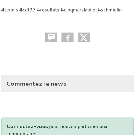
#tennis #cdt37 #resultats #cinqmarslapile #schmidlin
Commentez la news
Connectez-vous
pour pouvoir participer aux
commentaires.