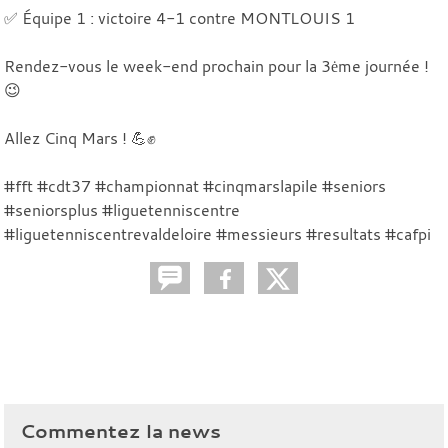
✅ Équipe 1 : victoire 4-1 contre MONTLOUIS 1
Rendez-vous le week-end prochain pour la 3ėme journée !
😉
Allez Cinq Mars ! 💪✊
#fft #cdt37 #championnat #cinqmarslapile #seniors
#seniorsplus #liguetenniscentre
#liguetenniscentrevaldeloire #messieurs #resultats #cafpi
Commentez la news