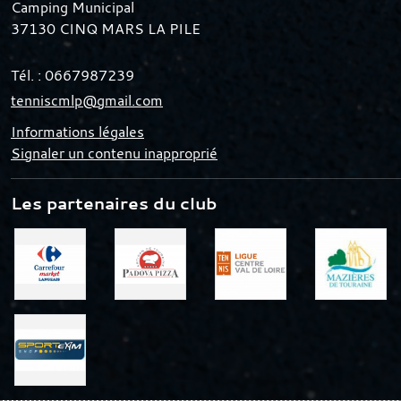
Camping Municipal
37130
CINQ MARS LA PILE
Tél. :
0667987239
tenniscmlp@gmail.com
Informations légales
Signaler un contenu inapproprié
Les partenaires du club