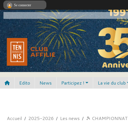
Panneau de gestion des cookies
Se connecter
Edito
News
Participez !
La vie du club
Accueil
2025-2026
Les news
🎾 CHAMPIONNAT 