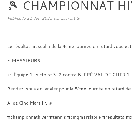
🎾 CHAMPIONNAT HIV
Publiée le
21 déc. 2025
par
Laurent G
Le résultat masculin de la 4ėme journée en retard vous es
♂️ MESSIEURS
✅ Équipe 1 : victoire 3-2 contre BLÉRÉ VAL DE CHER 1
Rendez-vous en janvier pour la 5ėme journée en retard de l
Allez Cinq Mars ! 💪✊
#championnathiver #tennis #cinqmarslapile #resultats #c