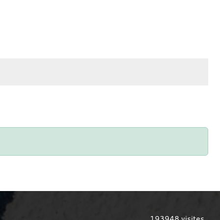
193948
visites