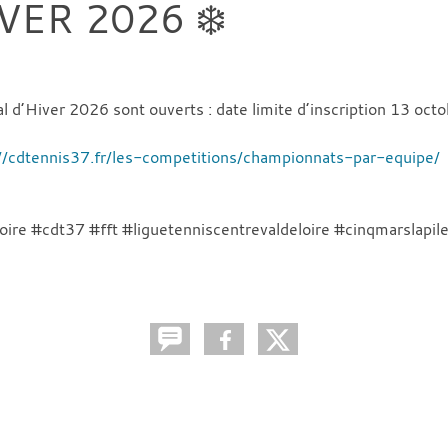
ER 2026 ❄️
Hiver 2026 sont ouverts : date limite d’inscription 13 octob
://cdtennis37.fr/les-competitions/championnats-par-equipe/
oire #cdt37 #fft #liguetenniscentrevaldeloire #cinqmarslapil