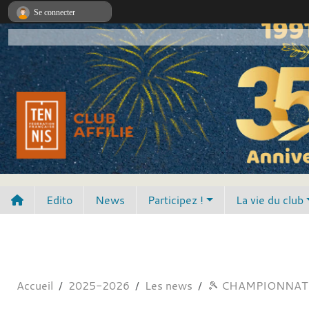
Panneau de gestion des cookies
Se connecter
Edito
News
Participez !
La vie du club
Accueil
2025-2026
Les news
🎾 CHAMPIONNAT 