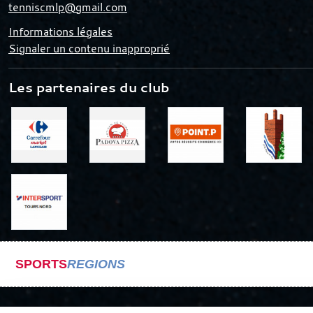
tenniscmlp@gmail.com
Informations légales
Signaler un contenu inapproprié
Les partenaires du club
SPORTS
REGIONS