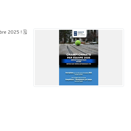
re 2025 ! 🗓️
e