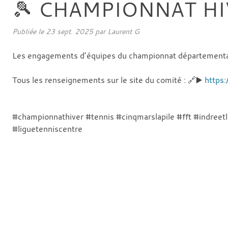
🎾 CHAMPIONNAT HIV
Publiée le
23 sept. 2025
par
Laurent G
Les engagements d’équipes du championnat départemental d’
Tous les renseignements sur le site du comité : 🔗▶️
https
#championnathiver #tennis #cinqmarslapile #fft #indreetl
#liguetenniscentre