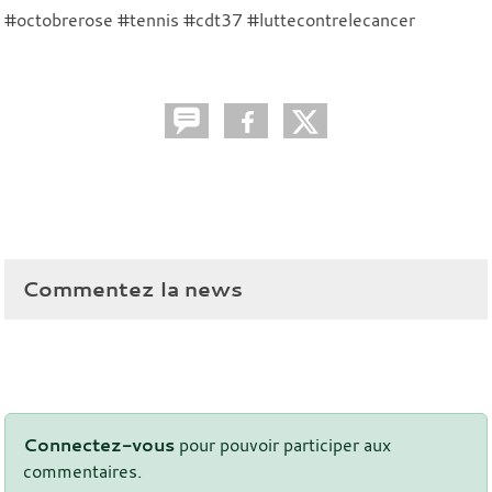
#octobrerose #tennis #cdt37 #luttecontrelecancer
Commentez la news
Connectez-vous
pour pouvoir participer aux
commentaires.