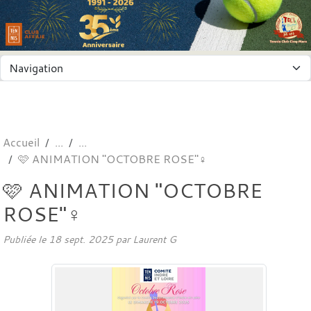
Panneau de gestion des cookies
Accueil
🩷 ANIMATION "OCTOBRE ROSE"♀️
🩷 ANIMATION "OCTOBRE
ROSE"♀️
Publiée le
18 sept. 2025
par
Laurent G