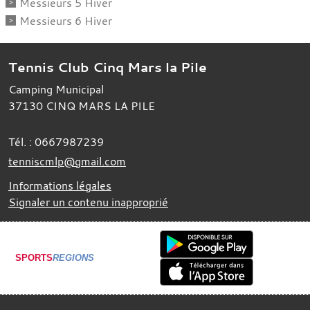
Messieurs 5 Hiver
Messieurs 6 Hiver
Tennis Club Cinq Mars la Pile
Camping Municipal
37130
CINQ MARS LA PILE
Tél. :
0667987239
tenniscmlp@gmail.com
Informations légales
Signaler un contenu inapproprié
SPORTS
REGIONS