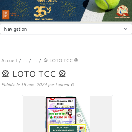
Panneau de gestion des cookies
Accueil
🎡 LOTO TCC 🎡
🎡 LOTO TCC 🎡
Publiée le
15 nov. 2024
par
Laurent G