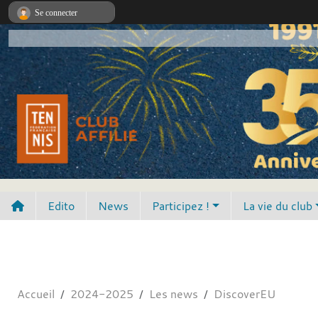
Panneau de gestion des cookies
Se connecter
Edito
News
Participez !
La vie du club
Accueil
2024-2025
Les news
DiscoverEU