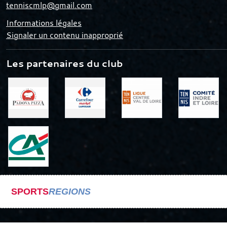
tenniscmlp@gmail.com
Informations légales
Signaler un contenu inapproprié
Les partenaires du club
SPORTS
REGIONS