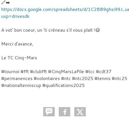
🔗➡️
https://docs.google.com/spreadsheets/d/1C2BB9ghsi99J_
usp=drivesdk
A vot' bon coeur, un 'ti créneau s'il vous plaît !😃
Merci d'avance,
Le TC Cinq-Mars
#tournoi #fft #clubfft #CinqMarsLaPile #tcc #cdt37
#permanences #volontaires #ntc #ntc2025 #tennis #ntc25
#nationaltenniscup #qualifications2025