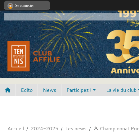
Panneau de gestion des cookies
Se connecter
Edito
News
Participez !
La vie du club
Accueil
2024-2025
Les news
🎾 Championnat Pri