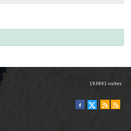
193891
visites