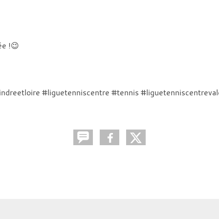
ée !😉
dreetloire #liguetenniscentre #tennis #liguetenniscentreval