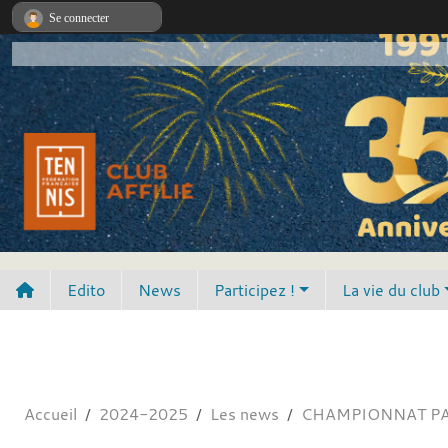
Panneau de gestion des cookies
Se connecter
Edito
News
Participez !
La vie du club
Accueil
2024-2025
Les news
CHAMPIONNAT PAR