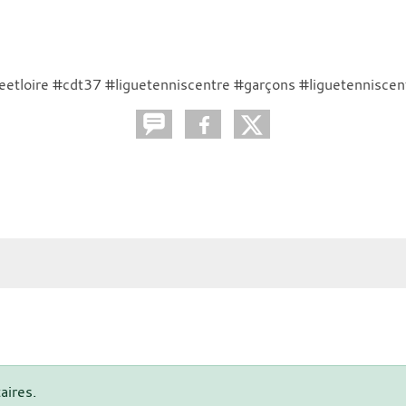
etloire #cdt37 #liguetenniscentre #garçons #liguetenniscent
aires.