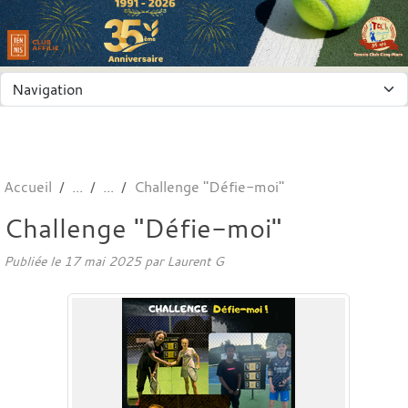
Panneau de gestion des cookies
Accueil
Challenge "Défie-moi"
Challenge "Défie-moi"
Publiée le
17 mai 2025
par
Laurent G