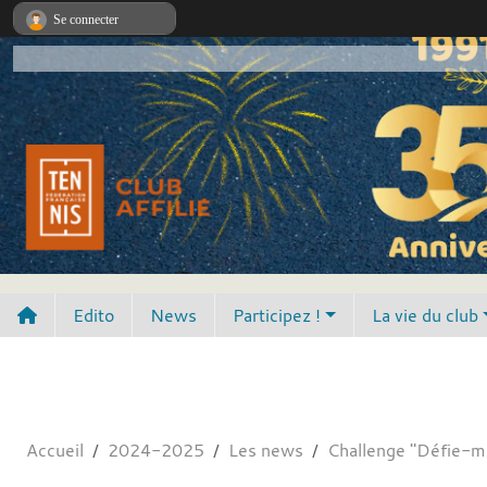
Panneau de gestion des cookies
Se connecter
Edito
News
Participez !
La vie du club
Accueil
2024-2025
Les news
Challenge "Défie-m