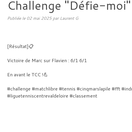
Challenge "Défie-moi"
Publiée le
02 mai 2025
par
Laurent G
[Résultat]📋
Victoire de Marc sur Flavien : 6/1 6/1
En avant le TCC !💪
#challenge #matchlibre #tennis #cinqmarslapile #fft #in
#liguetenniscentrevaldeloire #classement