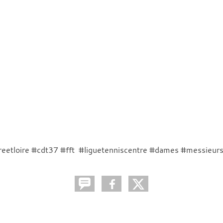
dreetloire #cdt37 #fft #liguetenniscentre #dames #messieur