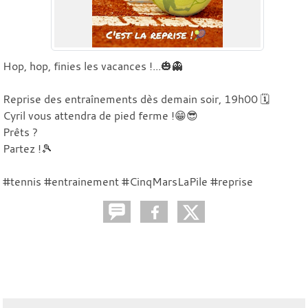
Hop, hop, finies les vacances !...🎃👻
Reprise des entraînements dès demain soir, 19h00 🗓️
Cyril vous attendra de pied ferme !😁😎
Prêts ?
Partez !🎾
#tennis #entrainement #CinqMarsLaPile #reprise