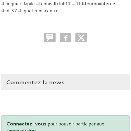
#cinqmarslapile #tennis #clubfft #fft #tournoiinterne
#cdt37 #liguetenniscentre
Commentez la news
Connectez-vous
pour pouvoir participer aux
commentaires.