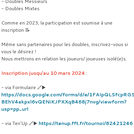
- Doubles Messieurs
- Doubles Mixtes
Comme en 2023, la participation est soumise à une
inscription 📝
Même sans partenaires pour les doubles, inscrivez-vous si
vous le désirez !
Nous mettrons en relation les joueurs/ joueuses isolé(e)s.
Inscription jusqu'au 10 mars 2024
:
- via Formulaire 🔗▶️
https://docs.google.com/forms/d/e/1FAIpQLSfcpRG
BEhV4akpxl6vQENiKJPXXqB468j7nvg/viewform?
usp=pp_url
- via Ten'Up 🔗▶️
https://tenup.fft.fr/tournoi/82421246