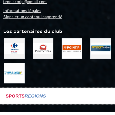
tenniscmlp@gmail.com
Informations légales
Signaler un contenu inapproprié
Les partenaires du club
SPORTS
REGIONS