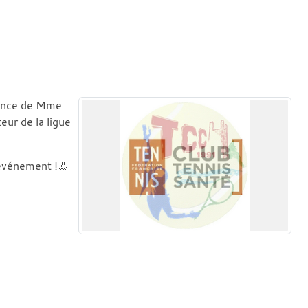
ésence de Mme
ur de la ligue
 événement !👃