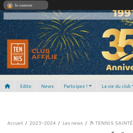
Panneau de gestion des cookies
Se connecter
Edito
News
Participez !
La vie du club
Accueil
2023-2024
Les news
🎾 TENNIS SAINTÉ