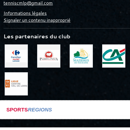
tenniscmlp@gmail.com
Informations légales
Signaler un contenu inapproprié
Les partenaires du club
SPORTS
REGIONS