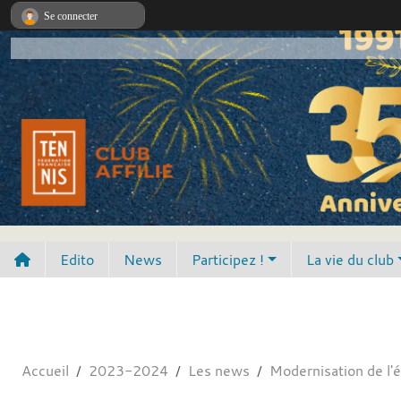
Panneau de gestion des cookies
Se connecter
Edito
News
Participez !
La vie du club
Accueil
2023-2024
Les news
Modernisation de l'é