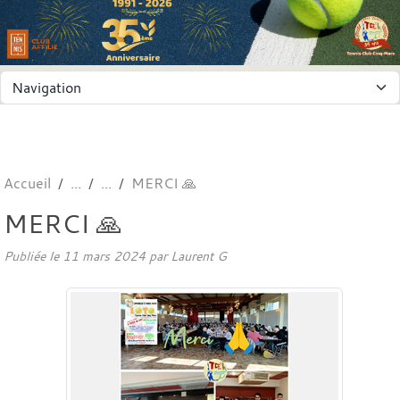
Panneau de gestion des cookies
Accueil
MERCI 🙏
MERCI 🙏
Publiée le
11 mars 2024
par
Laurent G