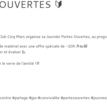
OUVERTES 🔰
lub Cinq Mars organise sa Journée Portes Ouvertes, au prog
de matériel avec une offre spéciale de -20% 🎾👟🎒
er et évaluer 🙋
 le verre de l'amitié !🥂
scentre #partage #jpo #convivialite #portesouvertes #journe