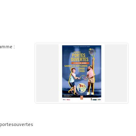
ramme :
eportesouvertes