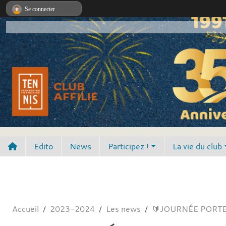
Panneau de gestion des cookies
Se connecter
Edito
News
Participez !
La vie du club
Accueil
2023-2024
Les news
🔰JOURNÉE PORTE