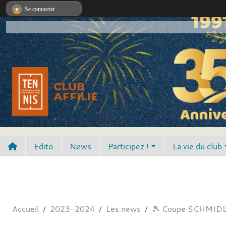
Panneau de gestion des cookies
Se connecter
Edito
News
Participez !
La vie du club
Accueil
2023-2024
Les news
🎾 Coupe SCHMIDL