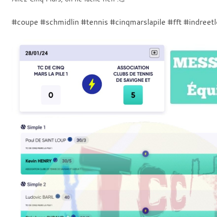
#coupe #schmidlin #tennis #cinqmarslapile #fft #indreetl