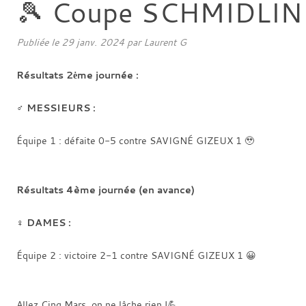
🎾 Coupe SCHMIDLIN
Publiée le
29 janv. 2024
par
Laurent G
Résultats 2ėme journée :
♂️
MESSIEURS :
Équipe 1 : défaite 0-5 contre SAVIGNÉ GIZEUX 1 🥹
Résultats 4ème journée (en avance)
♀️
DAMES :
Équipe 2 : victoire 2-1 contre SAVIGNÉ GIZEUX 1 😀
Allez Cinq Mars, on ne lâche rien !💪