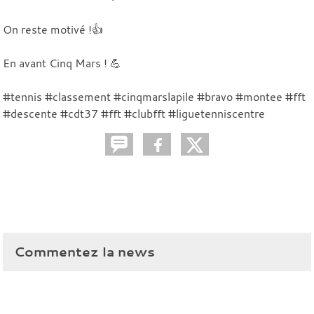
On reste motivé !👍
En avant Cinq Mars ! 💪
#tennis #classement #cinqmarslapile #bravo #montee #fft
#descente #cdt37 #fft #clubfft #liguetenniscentre
Commentez la news