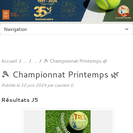
Panneau de gestion des cookies
Accueil
🎾 Championnat Printemps 🌿
🎾 Championnat Printemps 🌿
Publiée le
10 juin 2024
par
Laurent G
Résultats J5