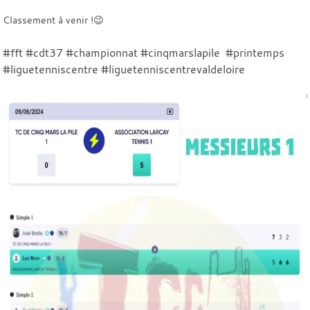
Classement à venir !😉
#fft #cdt37 #championnat #cinqmarslapile #printemps
#liguetenniscentre #liguetenniscentrevaldeloire