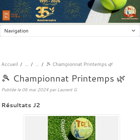
Panneau de gestion des cookies
Accueil
🎾 Championnat Printemps 🌿
🎾 Championnat Printemps 🌿
Publiée le
06 mai 2024
par
Laurent G
Résultats J2