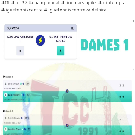
#fft #cdt37 #championnat #cinqmarslapile #printemps
#liguetenniscentre #liguetenniscentrevaldeloire