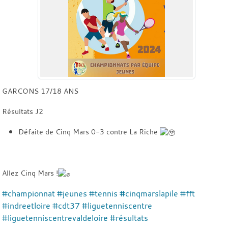
GARCONS 17/18 ANS
Résultats J2
Défaite de Cinq Mars 0-3 contre La Riche
Allez Cinq Mars !
#championnat
#jeunes
#tennis
#cinqmarslapile
#fft
#indreetloire
#cdt37
#liguetenniscentre
#liguetenniscentrevaldeloire
#résultats