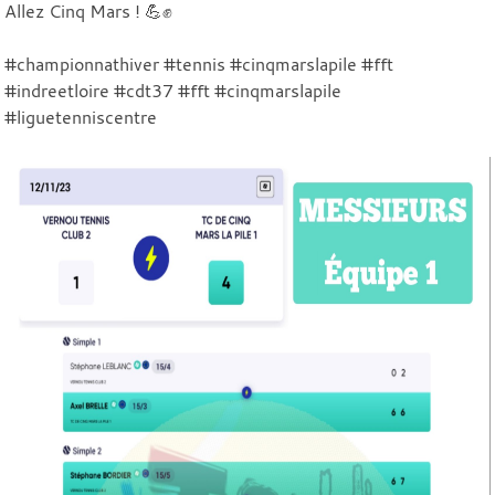
Allez Cinq Mars ! 💪✊
#championnathiver #tennis #cinqmarslapile #fft
#indreetloire #cdt37 #fft #cinqmarslapile
#liguetenniscentre