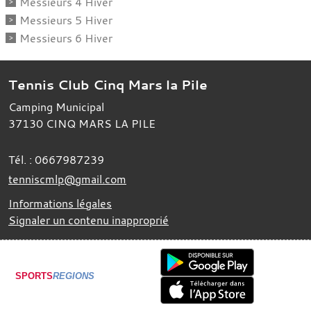
Messieurs 4 Hiver
Messieurs 5 Hiver
Messieurs 6 Hiver
Tennis Club Cinq Mars la Pile
Camping Municipal
37130
CINQ MARS LA PILE
Tél. :
0667987239
tenniscmlp@gmail.com
Informations légales
Signaler un contenu inapproprié
SPORTS
REGIONS