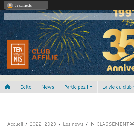
Panneau de gestion des cookies
Se connecter
Edito
News
Participez !
La vie du club
Accueil
2022-2023
Les news
🎾 CLASSEMENT 