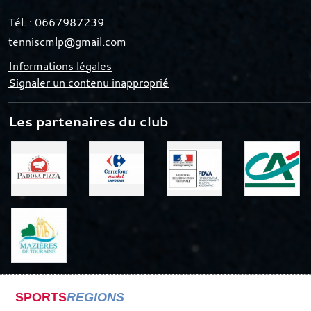
Tél. :
0667987239
tenniscmlp@gmail.com
Informations légales
Signaler un contenu inapproprié
Les partenaires du club
SPORTS
REGIONS