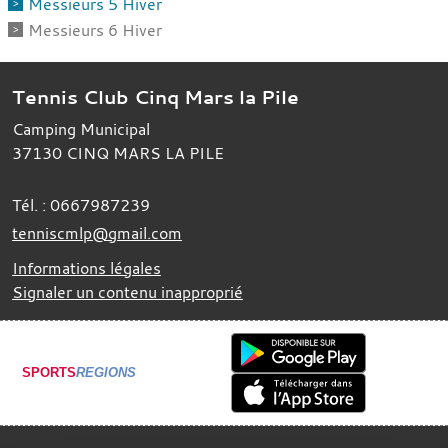
Messieurs 5 Hiver
Messieurs 6 Hiver
Tennis Club Cinq Mars la Pile
Camping Municipal
37130
CINQ MARS LA PILE
Tél. :
0667987239
tenniscmlp@gmail.com
Informations légales
Signaler un contenu inapproprié
SPORTS
REGIONS