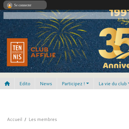
Panneau de gestion des cookies
Se connecter
Edito
News
Participez !
La vie du club
Accueil
Les membres