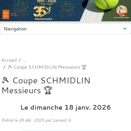
Panneau de gestion des cookies
Accueil
🎾 Coupe SCHMIDLIN Messieurs 🏆
🎾 Coupe SCHMIDLIN
Messieurs 🏆
Le
dimanche
18
janv.
2026
Publié le
28 déc. 2025
par
Laurent G