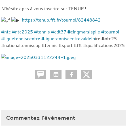
N'hésitez pas à vous inscrire sur TENUP !
https://tenup.fft.fr/tournoi/82448842
#ntc
#ntc2025
#tennis
#cdt37
#cinqmarslapile
#tournoi
#liguetenniscentre
#liguetenniscentrevaldelo
ire #ntc25
#nationaltenniscup #tennis #sport #fft #qualifications2025
Commentez l’évènement