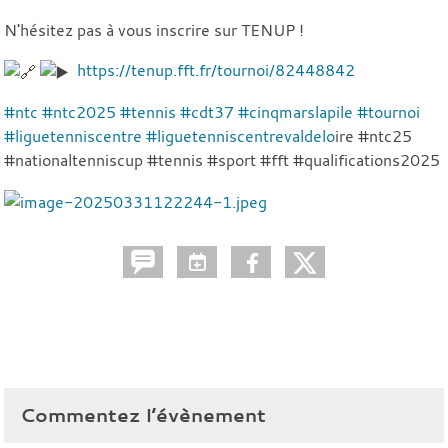
N'hésitez pas à vous inscrire sur TENUP !
https://tenup.fft.fr/tournoi/82448842
#ntc
#ntc2025
#tennis
#cdt37
#cinqmarslapile
#tournoi
#liguetenniscentre
#liguetenniscentrevaldelo
ire #ntc25
#nationaltenniscup #tennis #sport #fft #qualifications2025
Commentez l’évènement