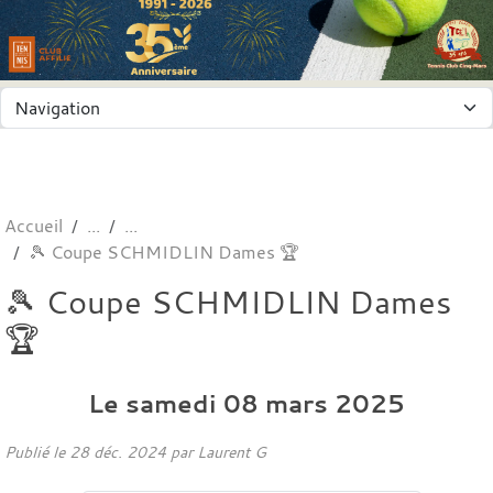
Panneau de gestion des cookies
Accueil
🎾 Coupe SCHMIDLIN Dames 🏆
🎾 Coupe SCHMIDLIN Dames
🏆
Le
samedi
08
mars
2025
Publié le
28 déc. 2024
par
Laurent G