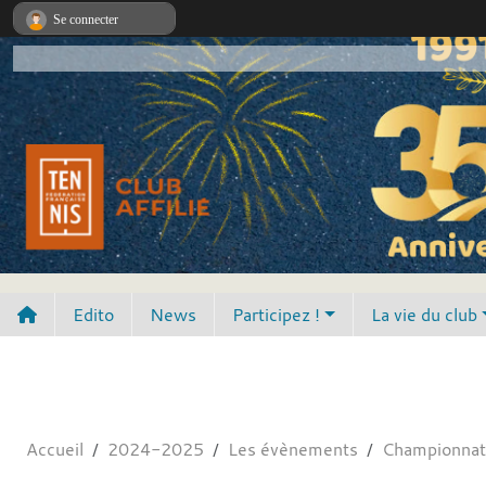
Panneau de gestion des cookies
Se connecter
Edito
News
Participez !
La vie du club
Accueil
2024-2025
Les évènements
Championnat