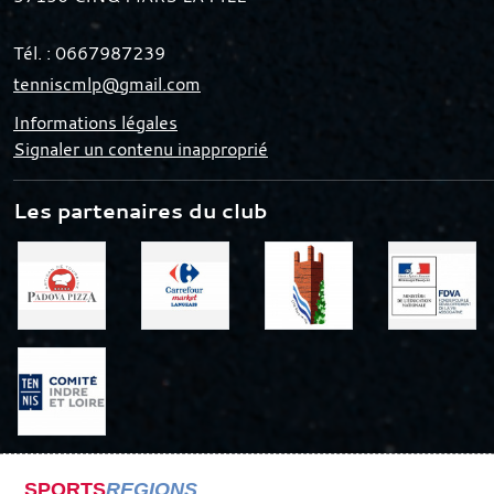
Tél. :
0667987239
tenniscmlp@gmail.com
Informations légales
Signaler un contenu inapproprié
Les partenaires du club
SPORTS
REGIONS