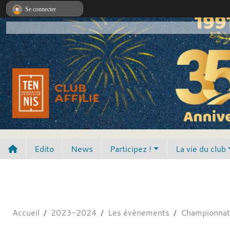
Panneau de gestion des cookies
Se connecter
Edito
News
Participez !
La vie du club
Accueil
2023-2024
Les évènements
Championnat