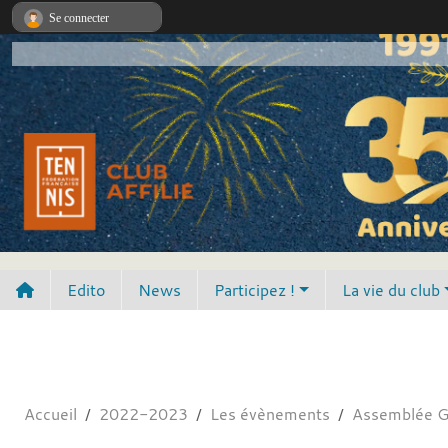
Panneau de gestion des cookies
Se connecter
Edito
News
Participez !
La vie du club
Accueil
2022-2023
Les évènements
Assemblée G