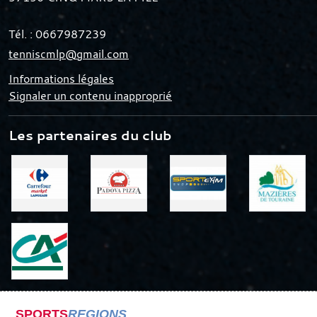
Tél. :
0667987239
tenniscmlp@gmail.com
Informations légales
Signaler un contenu inapproprié
Les partenaires du club
SPORTS
REGIONS