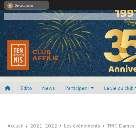
Panneau de gestion des cookies
Se connecter
Edito
News
Participez !
La vie du club
Accueil
2021-2022
Les évènements
TMC Dames