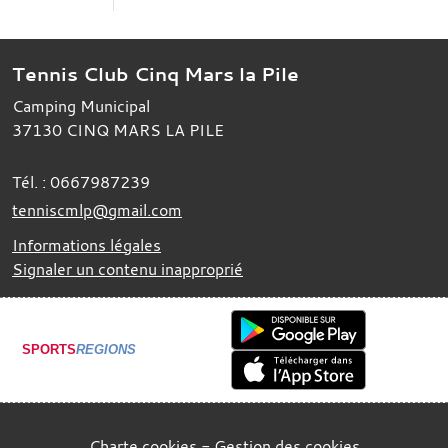
Tennis Club Cinq Mars la Pile
Camping Municipal
37130
CINQ MARS LA PILE
Tél. :
0667987239
tenniscmlp@gmail.com
Informations légales
Signaler un contenu inapproprié
SPORTS
REGIONS
Charte cookies
Gestion des cookies