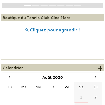
Boutique du Tennis Club Cinq Mars
Cliquez pour agrandir !
🔍
+
Calendrier
Août 2026
Lu
Ma
Me
Je
Ve
Sa
Di
1
2