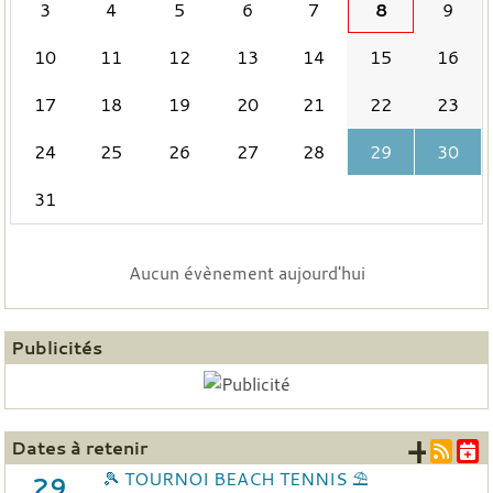
3
4
5
6
7
8
9
10
11
12
13
14
15
16
17
18
19
20
21
22
23
24
25
26
27
28
29
30
31
Aucun évènement aujourd'hui
Publicités
+ d'
Dates à retenir
🎾 TOURNOI BEACH TENNIS ⛱️
29