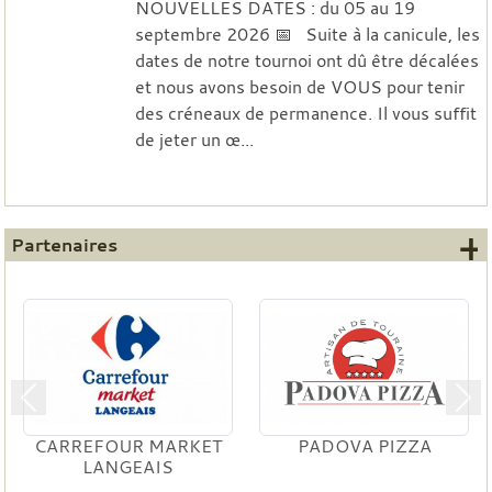
NOUVELLES DATES : du 05 au 19
septembre 2026 📅 Suite à la canicule, les
dates de notre tournoi ont dû être décalées
et nous avons besoin de VOUS pour tenir
des créneaux de permanence. Il vous suffit
de jeter un œ...
+
Partenaires
Précedent
Sui
PADOVA PIZZA
FDVA