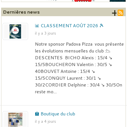
+ 
Dernières news
📊 CLASSEMENT AOÛT 2026 🎾
il y a 3 jours
Notre sponsor Padova Pizza vous présente
les évolutions mensuelles du club :📉
DESCENTES BICHO Alexis : 15/4 ↘️
15/5BOUCHERON Valentin : 30/5 ↘️
40BOUVET Antoine : 15/4 ↘️
15/5CONQUY Laurent : 30/1 ↘️
30/2CORDIER Delphine : 30/4 ↘️ 30/5On
reste mo...
🏫 Boutique du club
il y a 4 jours