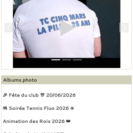
Précedent
Suiv
Albums photo
🎉 Fête du club 🎊 20/06/2026
🪅 Soirée Tennis Fluo 2026 ✳️
Animation des Rois 2026 👑